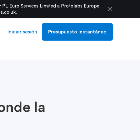
 PL Euro Services Limited a Protolabs Europe
close
s.co.uk
.
Iniciar sesión
Presupuesto instantáneo
donde la