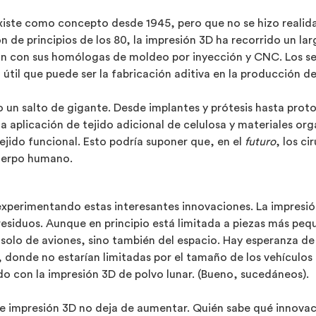
existe como concepto desde 1945, pero que no se hizo realid
de principios de los 80, la impresión 3D ha recorrido un lar
ón con sus homólogas de moldeo por inyección y CNC. Los se
útil que puede ser la fabricación aditiva en la producción de
do un salto de gigante. Desde implantes y prótesis hasta pro
a aplicación de tejido adicional de celulosa y materiales org
ejido funcional. Esto podría suponer que, en el
futuro
, los c
cuerpo humano.
 experimentando estas interesantes innovaciones. La impresió
n residuos. Aunque en principio está limitada a piezas más pe
olo de aviones, sino también del espacio. Hay esperanza de 
, donde no estarían limitadas por el tamaño de los vehículos
do con la impresión 3D de polvo lunar. (Bueno, sucedáneos).
e impresión 3D no deja de aumentar. Quién sabe qué innovac