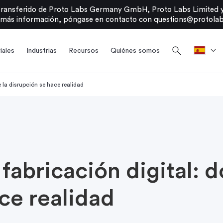
transferido de Proto Labs Germany GmbH, Proto Labs Limited y
 más información, póngase en contacto con
questions@protolab
search
iales
Industrias
Recursos
Quiénes somos
 la disrupción se hace realidad
 fabricación digital: 
ce realidad