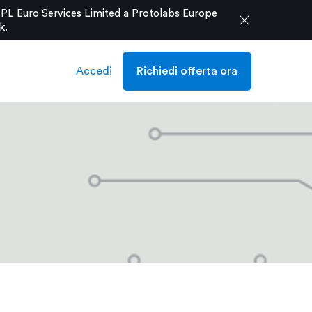
e PL Euro Services Limited a Protolabs Europe
close
k
.
Accedi
Richiedi offerta ora