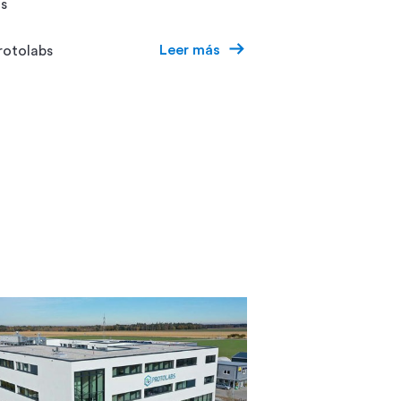
s
Leer más
rotolabs