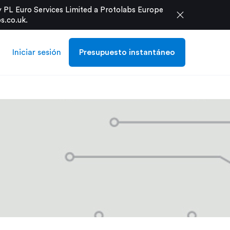
 PL Euro Services Limited a Protolabs Europe
close
s.co.uk
.
Iniciar sesión
Presupuesto instantáneo