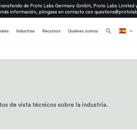
transferido de Proto Labs Germany GmbH, Proto Labs Limited y
 más información, póngase en contacto con
questions@protolab
search
iales
Industrias
Recursos
Quiénes somos
os de vista técnicos sobre la industria.