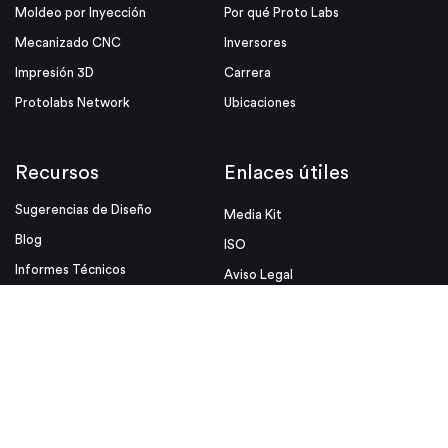
Moldeo por Inyección
Por qué Proto Labs
Mecanizado CNC
Inversores
Impresión 3D
Carrera
Protolabs Network
Ubicaciones
Recursos
Enlaces útiles
Sugerencias de Diseño
Media Kit
Blog
ISO
Informes Técnicos
Aviso Legal
Eventos
Política De Privacidad Y Cookies
Ayudas de Diseño
Condiciones de uso
Insight
Términos y condiciones de venta