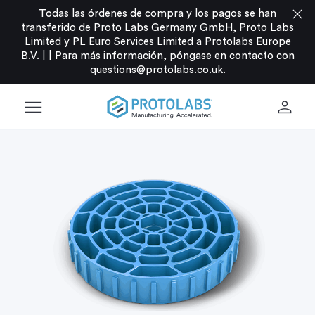
close
Todas las órdenes de compra y los pagos se han
transferido de Proto Labs Germany GmbH, Proto Labs
Limited y PL Euro Services Limited a Protolabs Europe
B.V. |
|
Para más información, póngase en contacto con
questions@protolabs.co.uk
.
menu
person