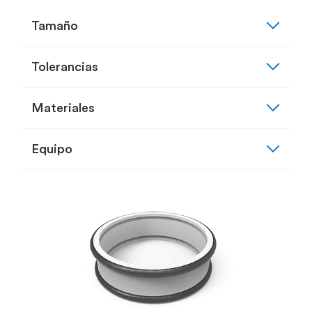
expand_more
Tamaño
expand_more
Tolerancias
expand_more
Materiales
expand_more
Equipo