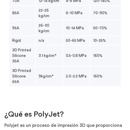
70A
12-14 kg/cm
4-6 MPa
120-140%
22-26
85A
6-10 MPa
70-90%
kg/cm
26-30
95A
10-14 MPa
50-70%
kg/cm
Rigid
n/a
50-65 MPa
10-25%
3D Printed
Silicone
3.1 kg/cm*
0.5-0.8 MPa
160%
35A
3D Printed
Silicone
9kg/cm*
2.0-2.5 MPa
160%
65A
¿Qué es PolyJet?
Polyjet es un proceso de impresión 3D que proporciona