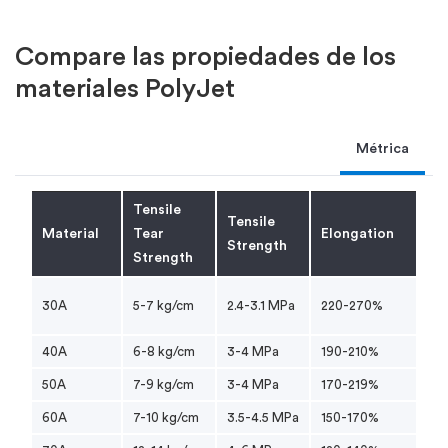
Compare las propiedades de los
materiales PolyJet
Métrica
Tensile
Tensile
Material
Tear
Elongation
Strength
Strength
30A
5-7 kg/cm
2.4-3.1 MPa
220-270%
40A
6-8 kg/cm
3-4 MPa
190-210%
50A
7-9 kg/cm
3-4 MPa
170-219%
60A
7-10 kg/cm
3.5-4.5 MPa
150-170%