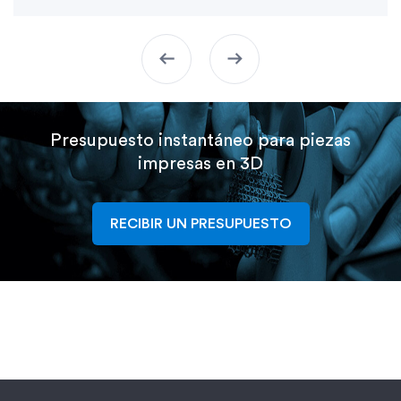
arrow_left_alt
arrow_right_alt
Presupuesto instantáneo para piezas
impresas en 3D
RECIBIR UN PRESUPUESTO