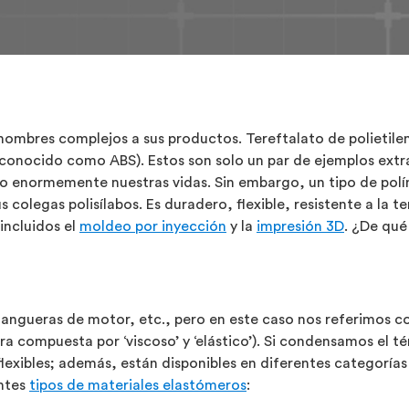
nombres complejos a sus productos. Tereftalato de polietileno
onocido como ABS). Estos son solo un par de ejemplos extraí
ado enormemente nuestras vidas. Sin embargo, un tipo de p
colegas polisílabos. Es duradero, flexible, resistente a la 
incluidos el
moldeo por inyección
y la
impresión 3D
. ¿De qu
angueras de motor, etc., pero en este caso nos referimos 
ra compuesta por ‘viscoso’ y ‘elástico’). Si condensamos el
lexibles; además, están disponibles en diferentes categoría
entes
tipos de materiales elastómeros
: