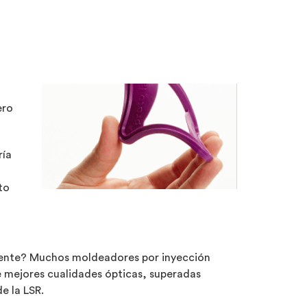
ero
ría
to
arente? Muchos moldeadores por inyección
 mejores cualidades ópticas, superadas
e la LSR.