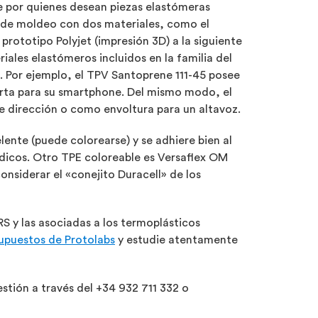
e por quienes desean piezas elastómeras
 de moldeo con dos materiales, como el
prototipo Polyjet (impresión 3D) a la siguiente
ales elastómeros incluidos en la familia del
 Por ejemplo, el TPV Santoprene 111-45 posee
ierta para su smartphone. Del mismo modo, el
 dirección o como envoltura para un altavoz.
ente (puede colorearse) y se adhiere bien al
édicos. Otro TPE coloreable es Versaflex OM
onsiderar el «conejito Duracell» de los
S y las asociadas a los termoplásticos
upuestos de Protolabs
y estudie atentamente
tión a través del +34 932 711 332 o