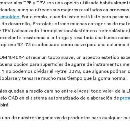
 materiales
TPE
y
TPV
son una opción utilizada habitualment
deadas, aunque ofrecen sus mejores resultados en procesos
remoldeo.
Por ejemplo, cuando usted está listo para pasar su 
 de desarrollo, Protolabs ofrece muchas categorías de materi
/TPV (vulcanizado termoplástico/elastómero termoplástico).
excelente resistencia a la fatiga y resultaría una buena cub
toprene 101-73 es adecuado como calzo para una columna de
 OM 1040X-1 ofrece un tacto suave, un aspecto estético excel
a buena opción para superficies de agarre de instrumentos m
. Y no podemos olvidar el Hytrel 3078, que algunos podrían c
 doblarse y tensarse mucho más tiempo que la goma normal.
les quedan a medio camino entre el «casi todo vale» de la LR
delo CAD en el sistema automatizado de elaboración de
pres
birá.
no de nuestros ingenieros de productos para cualquier cues