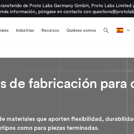
transferido de Proto Labs Germany GmbH, Proto Labs Limited y
 más información, póngase en contacto con
questions@protolab
search
iales
Industrias
Recursos
Quiénes somos
es de fabricación par
 materiales que aporten flexibilidad, durabilidad
otipos como para piezas terminadas.