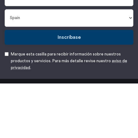
Inscríbase
Marque esta casilla para recibir información sobre nuestros
productos y servicios. Para más detalle revise nuestro
aviso de
privacidad
.
T: +34 932 711 332
E:
customerservice@protolabs.es