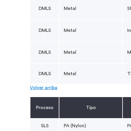
DMLS
Metal
S
DMLS
Metal
I
DMLS
Metal
M
DMLS
Metal
T
Volver arriba
Proceso
Tipo
SLS
PA (Nylon)
P