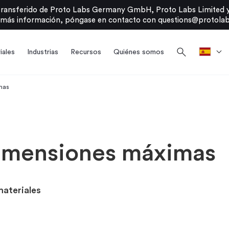
transferido de Proto Labs Germany GmbH, Proto Labs Limited y
 más información, póngase en contacto con
questions@protolab
search
iales
Industrias
Recursos
Quiénes somos
mas
Dimensiones máximas
materiales