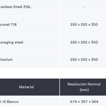
tainless Steel 316L
-
nconel 718
250 x 250 x 300
araging steel
250 x 250 x 300
itanium
250 x 250 x 300
Resolución Normal
Material
(mm)
A 12 Blanco
676 x 367 x 564