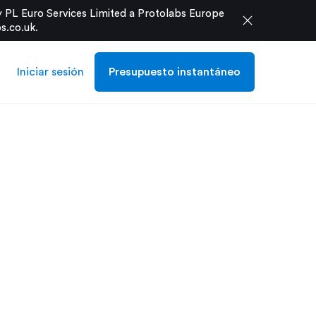
 PL Euro Services Limited a Protolabs Europe
close
s.co.uk
.
Iniciar sesión
Presupuesto instantáneo