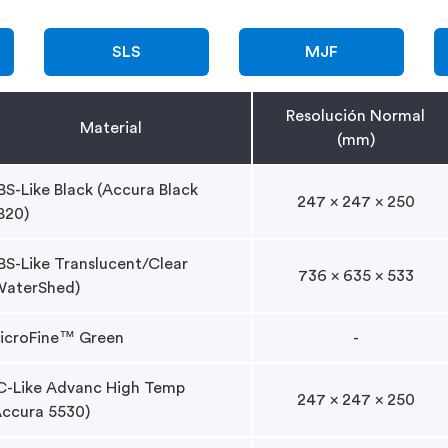
SLS
MJF
Resolución Normal
Material
(mm)
BS-Like Black (Accura Black
247 x 247 x 250
820)
BS-Like Translucent/Clear
736 x 635 x 533
WaterShed)
icroFine™ Green
-
C-Like Advanc High Temp
247 x 247 x 250
Accura 5530)