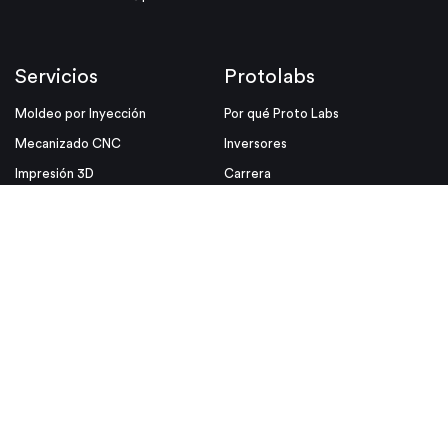
Servicios
Protolabs
Moldeo por Inyección
Por qué Proto Labs
Mecanizado CNC
Inversores
Impresión 3D
Carrera
Protolabs Network
Ubicaciones
Recursos
Enlaces útiles
Sugerencias de Diseño
Media Kit
Blog
ISO
Informes Técnicos
Aviso Legal
Eventos
Política De Privacidad Y Cookies
Ayudas de Diseño
Condiciones de uso