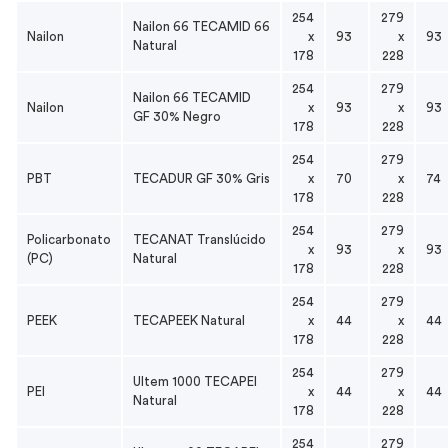
254
279
Nailon 66 TECAMID 66
Nailon
x
93
x
93
Natural
178
228
254
279
Nailon 66 TECAMID
Nailon
x
93
x
93
GF 30% Negro
178
228
254
279
PBT
TECADUR GF 30% Gris
x
70
x
74
178
228
254
279
Policarbonato
TECANAT Translúcido
x
93
x
93
(PC)
Natural
178
228
254
279
PEEK
TECAPEEK Natural
x
44
x
44
178
228
254
279
Ultem 1000 TECAPEI
PEI
x
44
x
44
Natural
178
228
254
279