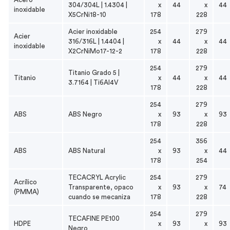
304/304L | 1.4304 |
x
44
x
44
inoxidable
X5CrNi18-10
178
228
Acier inoxidable
254
279
Acier
316/316L | 1.4404 |
x
44
x
44
inoxidable
X2CrNiMo17-12-2
178
228
254
279
Titanio Grado 5 |
Titanio
x
44
x
44
3.7164 | Ti6Al4V
178
228
254
279
ABS
ABS Negro
x
93
x
93
178
228
254
356
ABS
ABS Natural
x
93
x
44
178
254
TECACRYL Acrylic
254
279
Acrílico
Transparente, opaco
x
93
x
74
(PMMA)
cuando se mecaniza
178
228
254
279
TECAFINE PE100
HDPE
x
93
x
93
Negro