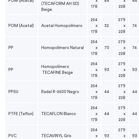
POM (Acetal)
x
44
x
44
(TECAFORM AH SD)
178
228
Beige
254
279
POM (Acetal)
Acetal
Homopolímero
x
32
x
74
178
228
254
279
PP
Homopolímero
Natural
x
70
x
74
178
228
254
279
Homopolímero
PP
x
93
x
93
TECAFINE Beige
178
228
254
279
PPSU
Radel R-5500 Negro
x
44
x
44
178
228
254
279
PTFE (Teflon)
TECAFLON Blanco
x
44
x
44
178
228
254
279
PVC
TECAVINYL Gris
x
93
x
93