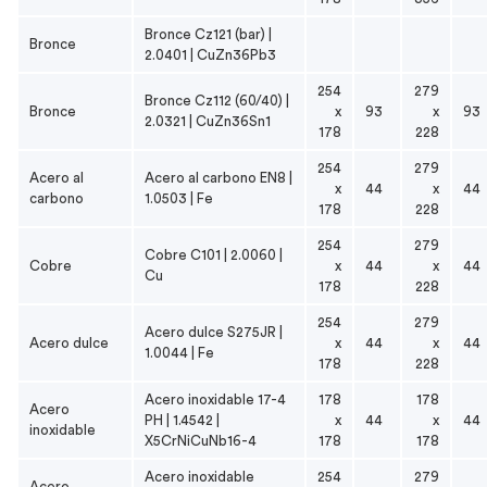
Bronce Cz121 (bar) |
Bronce
2.0401 | CuZn36Pb3
254
279
Bronce Cz112 (60/40) |
Bronce
x
93
x
93
2.0321 | CuZn36Sn1
178
228
254
279
Acero al
Acero al carbono EN8 |
x
44
x
44
carbono
1.0503 | Fe
178
228
254
279
Cobre C101 | 2.0060 |
Cobre
x
44
x
44
Cu
178
228
254
279
Acero dulce S275JR |
Acero dulce
x
44
x
44
1.0044 | Fe
178
228
Acero
inoxidable
17-4
178
178
Acero
PH | 1.4542 |
x
44
x
44
inoxidable
X5CrNiCuNb16-4
178
178
Acero
inoxidable
254
279
Acero