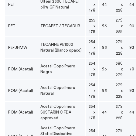
Ultem 2300 TECAPEI
PEI
x
44
x
44
30% GF Natural
178
228
255
279
PET
TECAPET / TECADUR
x
93
x
93
178
228
254
279
TECAFINE PE1000
PE-UHMW
x
93
x
93
Natural (Blanco opaco)
178
228
254
380
Acetal Copolímero
POM (Acetal)
x
93
x
70
Negro
178
279
254
279
Acetal
Copolímero
POM (Acetal)
x
93
x
93
Natural
178
228
Acetal
Copolímero
254
279
POM (Acetal)
SUSTARIN C FDA
x
44
x
44
approved
178
228
Acetal
Copolímero
254
279
Static Dissipative