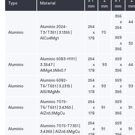
X Y
Z
X Y
Z
Typo
Material
mm
mm
mm
mm
356
x
44
Aluminio 2024-
254
254
Aluminio
T3/T351 | 3.1355 |
x
70
559
AlCu4Mg1
178
x
32
356
Aluminio 5083-H111 |
254
559
Aluminio
3.3547 |
x
93
x
44
AlMg4.5Mn0.7
178
356
Aluminio 6082-
254
559
Aluminio
T6/T651 | 3.2315 |
x
93
x
93
AlSi1MgMn
178
356
Aluminio 7075-
254
559
Aluminio
T6/T651 | 3.4365 |
x
91
x
91
AlZn5.5MgCu
178
356
254
559
Aluminio 7075-T7351 |
Aluminio
x
91
x
91
3.4365 | AlZn5.5MgCu
178
356