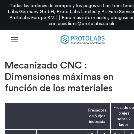
Todas las órdenes de compra y los pagos se han transferid
Labs Germany GmbH, Proto Labs Limited y PL Euro Services
Protolabs Europe B.V. |
|
Para más información, póngase e
con
questions@protolabs.co.uk
.
menu
Mecanizado CNC :
Dimensiones máximas en
función de los materiales
Fresado de
Fresadora
3 ejes
de 5 ejes
sobre 2
indexada
lados