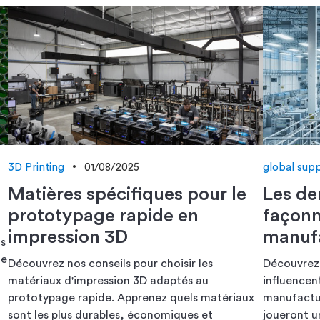
3D Printing
01/08/2025
global supp
Matières spécifiques pour le
Les de
prototypage rapide en
façonn
impression 3D
manufa
us
ne
Découvrez nos conseils pour choisir les
Découvrez 
matériaux d'impression 3D adaptés au
influencen
prototypage rapide. Apprenez quels matériaux
manufactur
sont les plus durables, économiques et
joueront u