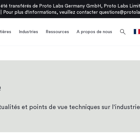
été transférés de Proto Labs Germany GmbH, Proto Labs Limite
|
Pour plus d'informations, veuillez contacter
questions@protola
search
ières
Industries
Ressources
A propos de nous
e
alités et points de vue techniques sur l’industrie