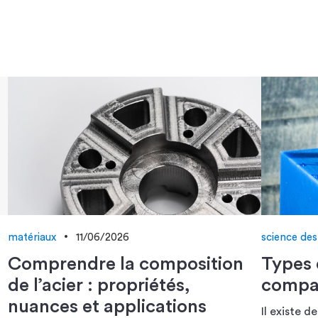
matériaux
11/06/2026
science des
Comprendre la composition
Types 
de l’acier : propriétés,
compa
nuances et applications
Il existe d