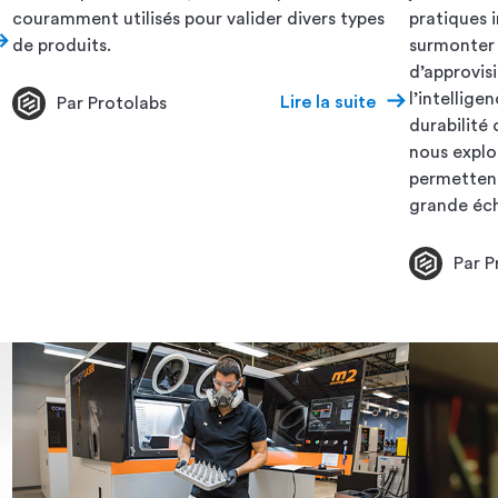
couramment utilisés pour valider divers types
pratiques i
de produits.
surmonter l
d’approvis
l’intellige
Lire la suite
Par Protolabs
durabilité
nous explo
permettent
grande éch
Par P