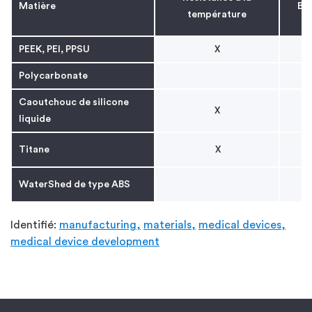
Matière
Bon
température
PEEK, PEI, PPSU
X
Polycarbonate
Caoutchouc de silicone
X
liquide
Titane
X
WaterShed de type ABS
Identifié:
manufacturing,
materials,
medical devices,
medical device development