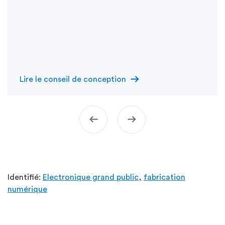
arrow_right_alt
Lire le conseil de conception
arrow_left_alt
arrow_right_alt
Identifié:
Electronique grand public,
fabrication
numérique