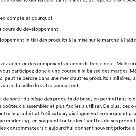
produits de se démarquer sur le marché, de répondre aux bes
e en compte et pourquoi
au cours du développement
oppement initial des produits à la mise sur le marché à l’ai
vez acheter des composants standards facilement. Malheureu
et vous participez donc à une course à la baisse des marges. 
i peut se perdre dans une mer d'autres produits similaires,
novante de celle de votre concurrent.
 de sortir du piège des produits de base, en permettant le 
 coûteux à assembler et plus faciles à utiliser. De plus, ceux
ntre le produit et l’utilisateur, distingue votre marque et p
ie marketing, en soignant toutes les facettes de ses produits
 les consommateurs d'aujourd'hui donnent souvent priorité à 