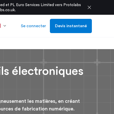
d et PL Euro Services Limited vers Protolabs
close
bs.co.uk
.
Se connecter
Devis instantané
ils électroniques
igneusement les matières, en créant
sources de fabrication numérique.