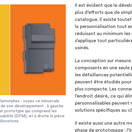
Il est évident que le dév
plus d’efforts que de sim
catalogue. Il existe toute
la personnalisation tout 
réduisant au minimum les d
s’applique tout particuli
usinés.
La conception sur mesure
composants en une seule p
les défaillances potentiel
peuvent être étudiés pour
plus compacte. Les conne
l’endroit désiré, ce qui é
polymorphes : voyez ce minuscule
personnalisables peuvent r
s de son développement : à gauche
solutions spécifiques au cl
un prototype qui comprend les
abilité (DFM), et à droite la pièce
éliorations.
Il existe aussi une autre
phase de prototypage : l’i