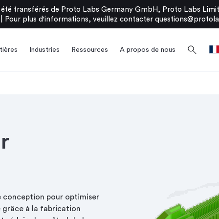
été transférés de Proto Labs Germany GmbH, Proto Labs Limite
|
Pour plus d'informations, veuillez contacter
questions@protola
search
ières
Industries
Ressources
A propos de nous
r
e conception pour optimiser
grâce à la fabrication