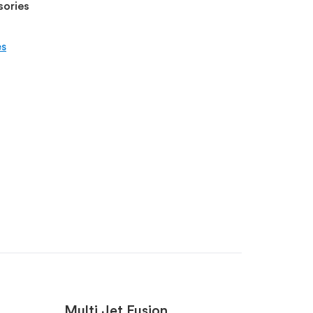
sories
es
Multi Jet Fusion