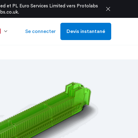
d et PL Euro Services Limited vers Protolabs
close
bs.co.uk
.
Se connecter
Devis instantané