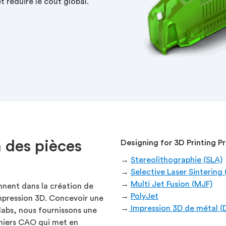
 réduire le coût global.
 des pièces
Designing for 3D Printing P
→
Stereolithographie (SLA)
→
Selective Laser Sintering 
→
Multi Jet Fusion (MJF)
nent dans la création de
→
PolyJet
impression 3D. Concevoir une
→
Impression 3D de métal (
olabs, nous fournissons une
ichiers CAO qui met en