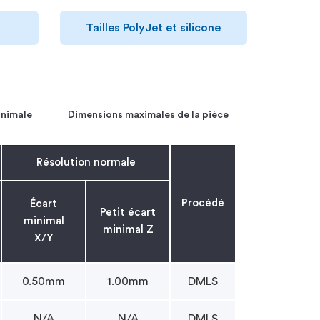
Tailles PolyJet et silicone
inimale
Dimensions maximales de la pièce
Résolution normale
Procédé
Écart
Petit écart
minimal
minimal Z
X/Y
0.50mm
1.00mm
DMLS
N/A
N/A
DMLS