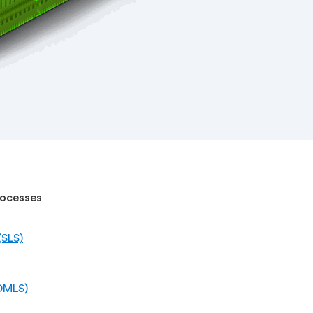
rocesses
(SLS)
DMLS)