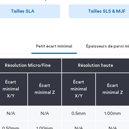
Tailles SLA
Tailles SLS & MJF
Petit écart minimal
Épaisseurs de paroi m
Résolution Micro/Fine
Résolution haute
Écart
Écart
Écart
Écart
minimal
minimal
minimal Z
minimal Z
X/Y
X/Y
N/A
N/A
0.5mm
1.00mm
0.50mm
1.00mm
N/A
N/A