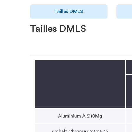
Tailles DMLS
Tailles DMLS
Aluminium AlSi10Mg
Cobalt Chrome CoCr F75