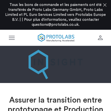
close
Tous les bons de commande et les paiements ont été
transférés de Proto Labs Germany GmbH, Proto Labs
Limited et PL Euro Services Limited vers Protolabs Europe
B.V. |
|
Pour plus d'informations, veuillez contacter
questions@protolabs.co.uk
.
menu
person
Assurer la transition entre
prototypage et Production