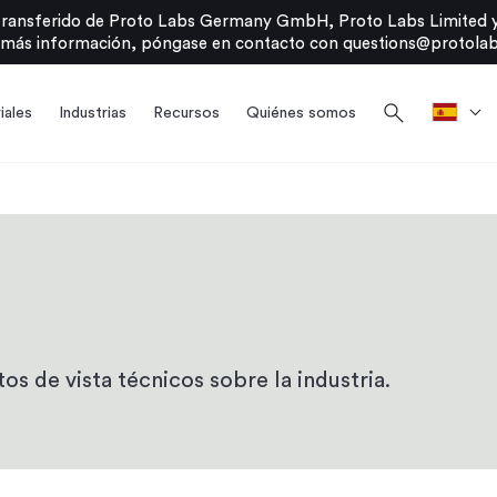
transferido de Proto Labs Germany GmbH, Proto Labs Limited y
 más información, póngase en contacto con
questions@protolab
search
iales
Industrias
Recursos
Quiénes somos
os de vista técnicos sobre la industria.