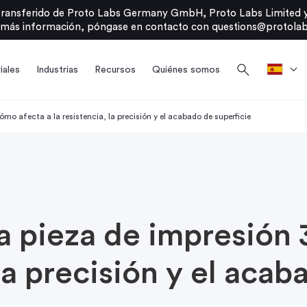
transferido de Proto Labs Germany GmbH, Proto Labs Limited y
 más información, póngase en contacto con
questions@protolab
search
iales
Industrias
Recursos
Quiénes somos
ómo afecta a la resistencia, la precisión y el acabado de superficie
a pieza de impresión
 la precisión y el aca