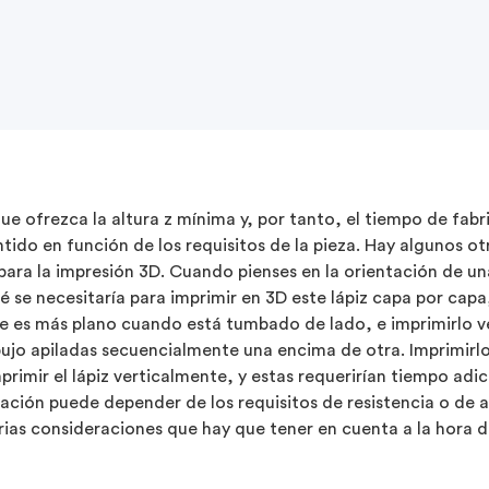
ue ofrezca la altura z mínima y, por tanto, el tiempo de fab
ntido en función de los requisitos de la pieza. Hay algunos o
 para la impresión 3D. Cuando pienses en la orientación de un
ué se necesitaría para imprimir en 3D este lápiz capa por cap
e es más plano cuando está tumbado de lado, e imprimirlo v
bujo apiladas secuencialmente una encima de otra. Imprimirl
imir el lápiz verticalmente, y estas requerirían tiempo adici
tación puede depender de los requisitos de resistencia o de a
arias consideraciones que hay que tener en cuenta a la hora d