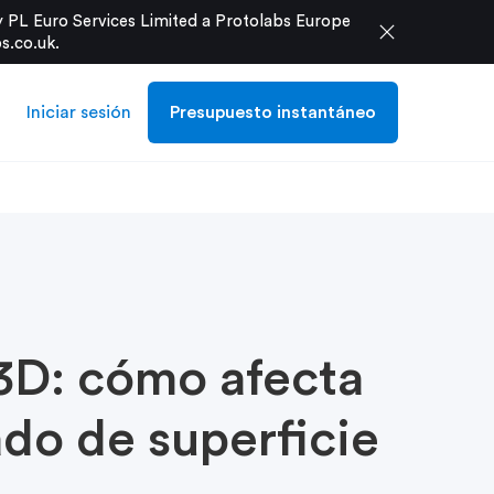
 PL Euro Services Limited a Protolabs Europe
close
s.co.uk
.
Iniciar sesión
Presupuesto instantáneo
 3D: cómo afecta
bado de superficie