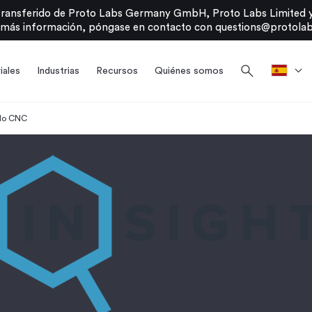
transferido de Proto Labs Germany GmbH, Proto Labs Limited y
 más información, póngase en contacto con
questions@protolab
search
iales
Industrias
Recursos
Quiénes somos
ndo CNC