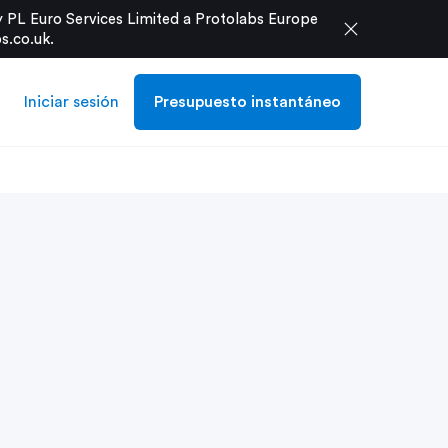
 PL Euro Services Limited a Protolabs Europe
close
s.co.uk
.
Iniciar sesión
Presupuesto instantáneo