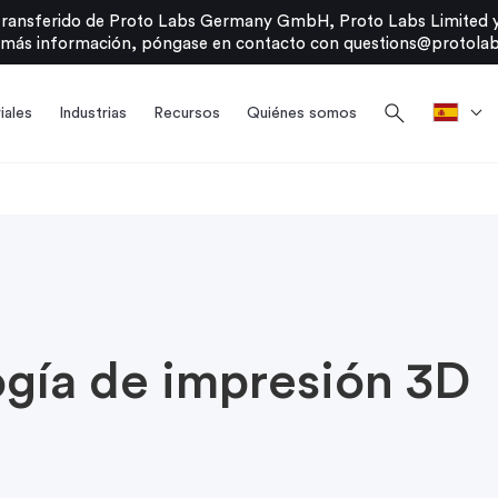
transferido de Proto Labs Germany GmbH, Proto Labs Limited y
 más información, póngase en contacto con
questions@protolab
search
iales
Industrias
Recursos
Quiénes somos
ogía de impresión 3D