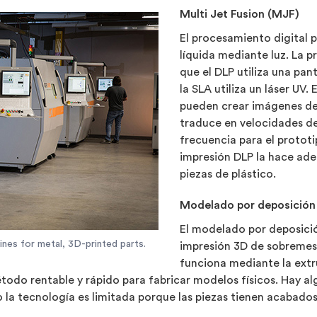
Multi Jet Fusion (MJF)
El procesamiento digital po
líquida mediante luz. La p
que el DLP utiliza una pan
la SLA utiliza un láser UV.
pueden crear imágenes de 
traduce en velocidades de
frecuencia para el protot
impresión DLP la hace ade
piezas de plástico.
Modelado por deposición
El modelado por deposici
es for metal, 3D-printed parts.
impresión 3D de sobremesa
funciona mediante la extr
todo rentable y rápido para fabricar modelos físicos. Hay a
o la tecnología es limitada porque las piezas tienen acabado