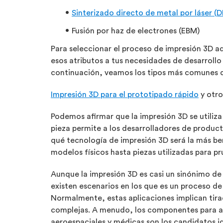
Sinterizado directo de metal por láser (
Fusión por haz de electrones (EBM)
Para seleccionar el proceso de impresión 3D a
esos atributos a tus necesidades de desarrollo
continuación, veamos los tipos más comunes de
Impresión 3D para el prototipado rápido
y otro
Podemos afirmar que la impresión 3D se utiliz
pieza permite a los desarrolladores de product
qué tecnología de impresión 3D será la más be
modelos físicos hasta piezas utilizadas para p
Aunque la impresión 3D es casi un sinónimo de
existen escenarios en los que es un proceso de
Normalmente, estas aplicaciones implican tir
complejas. A menudo, los componentes para a
aeroespaciales y médicas son los candidatos id