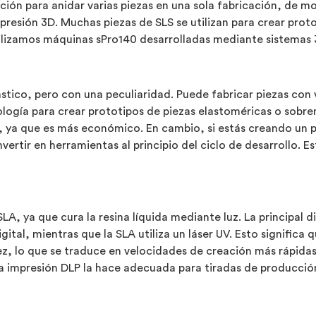
cación para anidar varias piezas en una sola fabricación, de
mpresión 3D. Muchas piezas de SLS se utilizan para crear pro
tilizamos máquinas sPro140 desarrolladas mediante sistemas 
stico, pero con una peculiaridad. Puede fabricar piezas con 
ogía para crear prototipos de piezas elastoméricas o sobrem
S, ya que es más económico. En cambio, si estás creando un
vertir en herramientas al principio del ciclo de desarrollo. E
 SLA, ya que cura la resina líquida mediante luz. La principal
igital, mientras que la SLA utiliza un láser UV. Esto signific
, lo que se traduce en velocidades de creación más rápidas.
a impresión DLP la hace adecuada para tiradas de producción