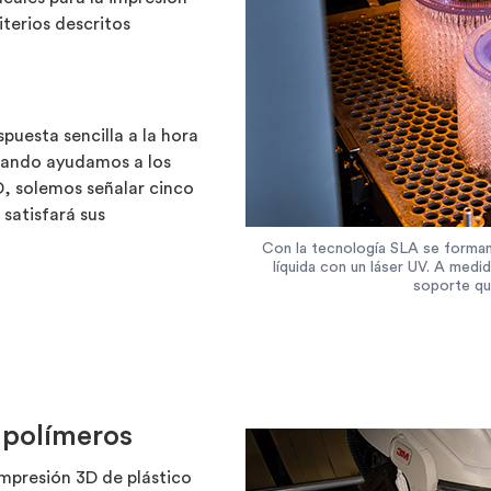
iterios descritos
puesta sencilla a la hora
uando ayudamos a los
D, solemos señalar cinco
 satisfará sus
Con la tecnología SLA se forman
líquida con un láser UV. A medi
soporte que
 polímeros
impresión 3D de plástico