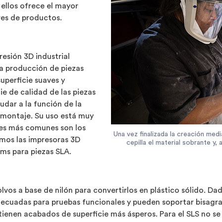
ellos ofrece el mayor
res de productos.
resión 3D industrial
la producción de piezas
uperficie suaves y
ie de calidad de las piezas
udar a la función de la
n montaje. Su uso está muy
nes más comunes son los
Una vez finalizada la creación medi
amos las impresoras 3D
cepilla el material sobrante y, 
ems para piezas SLA.
lvos a base de nilón para convertirlos en plástico sólido. D
decuadas para pruebas funcionales y pueden soportar bisagras
 tienen acabados de superficie más ásperos. Para el SLS no s