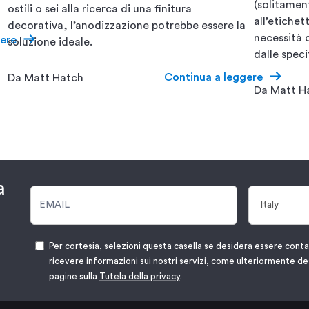
(solitament
ostili o sei alla ricerca di una finitura
all’etichet
decorativa, l’anodizzazione potrebbe essere la
necessità d
ere
soluzione ideale.
dalle speci
Continua a leggere
Da Matt Hatch
Da Matt H
a
Per cortesia, selezioni questa casella se desidera essere cont
ricevere informazioni sui nostri servizi, come ulteriormente de
pagine sulla
Tutela della privacy
.