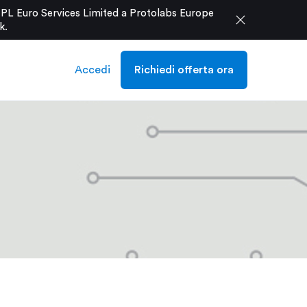
e PL Euro Services Limited a Protolabs Europe
close
k
.
Accedi
Richiedi offerta ora