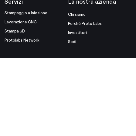
Servizi
La nostra azienda
Stampaggio a Iniezione
Chi siamo
Lavorazione CNC
Perché Proto Labs
Stampa 3D
Investitori
Protolabs Network
Sedi
Risorse
Link utili
Suggerimenti di Progettazione
Media Kit
Blog
Videos
White Papers
Certificazione ISO
Eventi
Note Legali
Tutela della Privacy
Condizioni d'uso
Condizioni Generali di Vendita