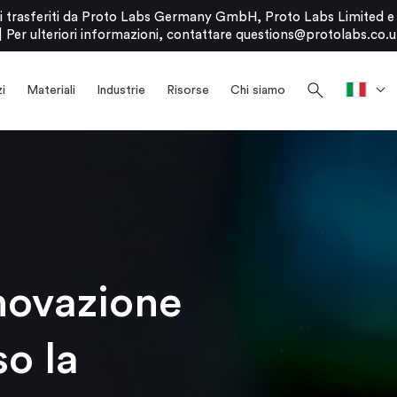
stati trasferiti da Proto Labs Germany GmbH, Proto Labs Limited 
|
Per ulteriori informazioni, contattare
questions@protolabs.co.u
search
i
Materiali
Industrie
Risorse
Chi siamo
novazione
so la