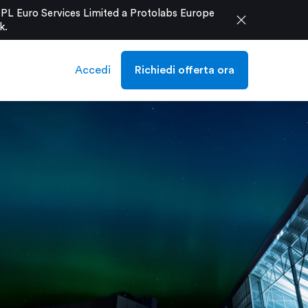
e PL Euro Services Limited a Protolabs Europe
close
k
.
Accedi
Richiedi offerta ora