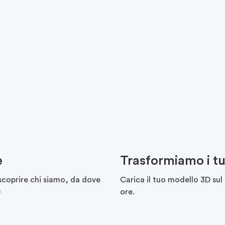
e
Trasformiamo i tuo
 scoprire chi siamo, da dove
Carica il tuo modello 3D sul
)
ore.