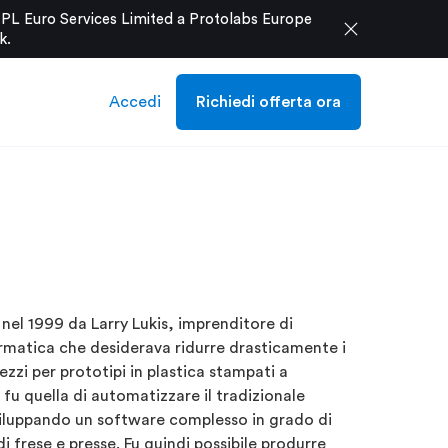
e PL Euro Services Limited a Protolabs Europe
close
k
.
Accedi
Richiedi offerta ora
nel 1999 da Larry Lukis, imprenditore di
ormatica che desiderava ridurre drasticamente i
ezzi per prototipi in plastica stampati a
 fu quella di automatizzare il tradizionale
iluppando un software complesso in grado di
 frese e presse. Fu quindi possibile produrre