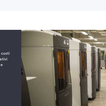
 costi
ativi
 e