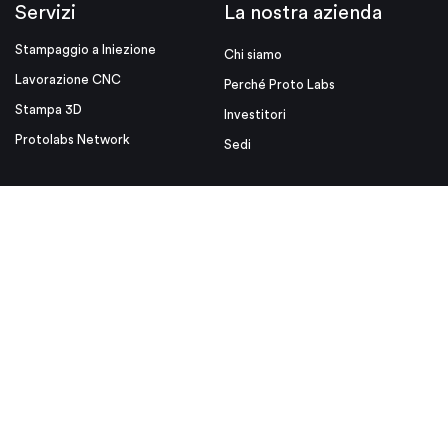
Servizi
La nostra azienda
Stampaggio a Iniezione
Chi siamo
Lavorazione CNC
Perché Proto Labs
Stampa 3D
Investitori
Protolabs Network
Sedi
Risorse
Link utili
Suggerimenti di Progettazione
Media Kit
Blog
Videos
White Papers
Certificazione ISO
Eventi
Note Legali
Tutela della Privacy
Condizioni d'uso
Condizioni Generali di Vendita