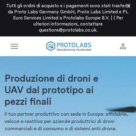
close
Tutti gli ordini di acquisto e i pagamenti sono stati trasferiti
da Proto Labs Germany GmbH, Proto Labs Limited e PL
Euro Services Limited a Protolabs Europe B.V. |
|
Per
ulteriori informazioni, contattare
questions@protolabs.co.uk
.
menu
person
Produzione di droni e
UAV dal prototipo ai
pezzi finali
Il tuo partner produttivo con sede in Europa: affidabile,
veloce e reattivo per aziende produttrici di droni
commerciali e di consumo e di sistemi anti-drone.