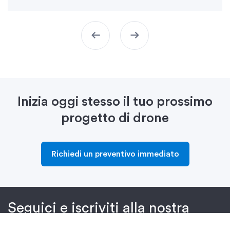
arrow_left_alt
arrow_right_alt
Inizia oggi stesso il tuo prossimo
progetto di drone
Richiedi un preventivo immediato
Seguici e iscriviti alla nostra
newsletter