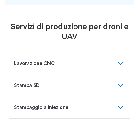
Servizi di produzione per droni e
UAV
expand_more
Lavorazione CNC
expand_more
Stampa 3D
expand_more
Stampaggio a iniezione