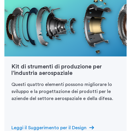
Kit di strumenti di produzione per
l'industria aerospaziale
Questi quattro elementi possono migliorare lo
sviluppo e la progettazione dei prodotti per le
aziende del settore aerospaziale e della difesa.
arrow_right_alt
Leggi il Suggerimento per il Design