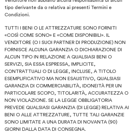
Venditore non abbiano alcuna responsabilità di alcun
tipo derivante da o relativa ai presenti Termini e
Condizioni.
TUTTI I BENI O LE ATTREZZATURE SONO FORNITI
«COSÌ COME SONO» E «COME DISPONIBILI». IL
VENDITORE (O I SUOI PARTNER DI PRODUZIONE) NON
FORNISCE ALCUNA GARANZIA O DICHIARAZIONE DI
ALCUN TIPO IN RELAZIONE A QUALSIASI BENI O
SERVIZI, SIA ESSA ESPRESSA, IMPLICITE,
CONTRATTUALI O DI LEGGE, INCLUSE, A TITOLO
ESEMPLIFICATIVO MA NON ESAUSTIVO, QUALSIASI
GARANZIA DI COMMERCIABILITÀ, IDONEITÀ PER UN
PARTICOLARE SCOPO, TITOLARITÀ, ACCURATEZZA O
NON VIOLAZIONE. SE LA LEGGE OBBLIGATORIA
PREVEDE QUALSIASI GARANZIA (DI LEGGE) RELATIVA AI
BENI O ALLE ATTREZZATURE, TUTTE TALI GARANZIE
SONO LIMITATE A UNA DURATA DI NOVANTA (90)
GIORNI DALLA DATA DI CONSEGNA.