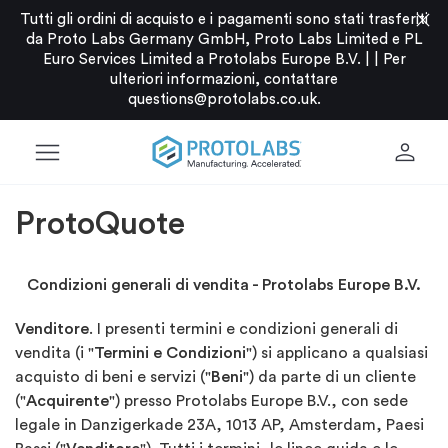
close
Tutti gli ordini di acquisto e i pagamenti sono stati trasferiti
da Proto Labs Germany GmbH, Proto Labs Limited e PL
Euro Services Limited a Protolabs Europe B.V. |
|
Per
ulteriori informazioni, contattare
questions@protolabs.co.uk
.
menu
person
ProtoQuote
Condizioni generali di vendita - Protolabs Europe B.V.
Venditore
. I presenti termini e condizioni generali di
vendita (i "
Termini e Condizioni
") si applicano a qualsiasi
acquisto di beni e servizi ("
Beni
") da parte di un cliente
("
Acquirente
") presso Protolabs Europe B.V., con sede
legale in Danzigerkade 23A, 1013 AP, Amsterdam, Paesi