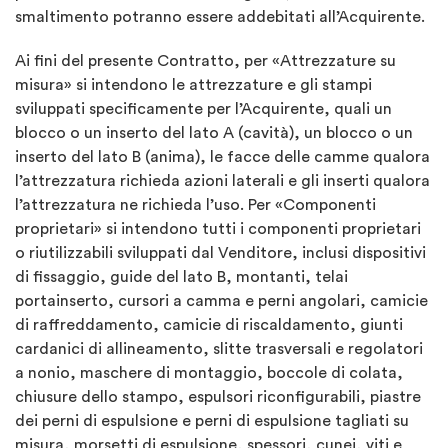
smaltimento potranno essere addebitati all’Acquirente.
Ai fini del presente Contratto, per «Attrezzature su
misura» si intendono le attrezzature e gli stampi
sviluppati specificamente per l’Acquirente, quali un
blocco o un inserto del lato A (cavità), un blocco o un
inserto del lato B (anima), le facce delle camme qualora
l’attrezzatura richieda azioni laterali e gli inserti qualora
l’attrezzatura ne richieda l’uso. Per «Componenti
proprietari» si intendono tutti i componenti proprietari
o riutilizzabili sviluppati dal Venditore, inclusi dispositivi
di fissaggio, guide del lato B, montanti, telai
portainserto, cursori a camma e perni angolari, camicie
di raffreddamento, camicie di riscaldamento, giunti
cardanici di allineamento, slitte trasversali e regolatori
a nonio, maschere di montaggio, boccole di colata,
chiusure dello stampo, espulsori riconfigurabili, piastre
dei perni di espulsione e perni di espulsione tagliati su
misura, morsetti di espulsione, spessori, cunei, viti e