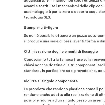
agganciarsi, eliminando non solo l'esigenza di 
avanti e sostituite i meccanismi delle clip co
assemblaggio è pari a zero e occorre acquistare
tecnologia SLS.
Stampi multi-figura
Se non è possibile ottenere un pezzo auto-com
si produce una serie di pezzi aventi forma e di
Ottimizzazione degli elementi di fissaggio
Conosciamo tutti la famosa frase sulla reinvenzi
chiavi nonché dozzina di altri componenti faci
standard, in particolare se si prevede che, ad
Ridurre al singolo componente
Le proprietà che rendono plastiche come il polip
rendono anche adatte alla realizzazione di altri 
possibile ridurre ad un singolo pezzo un assem