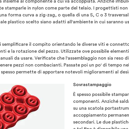
ta insieme al componente a cui va accoppiata. Anziché imbullo
te stamparle in nylon come parte del telaio. I progettisti non
a forma curva a zig-zag, o quella di una S, C o 3 trasversal
e plastico scelto siano adatti all'ambiente in cui saranno u
emplificare il compito orientando le diverse viti e connettor
ti e la rotazione del pezzo. Utilizzate ove possibile element
anuali da usare. Verificate che l'assemblaggio non sia reso d
ttenere pezzi non combacianti. Passate poi un po' di tempo ne
spesso permette di apportare notevoli miglioramenti al desi
Sovrastampaggio
È spesso possibile stamp
componenti. Anziché salda
su una scatola portastrume
accoppiamento permanente
secondari. Le due plastic