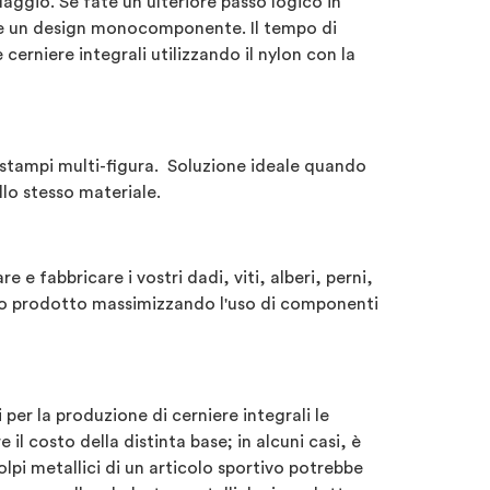
aggio. Se fate un ulteriore passo logico in
rete un design monocomponente. Il tempo di
cerniere integrali utilizzando il nylon con la
 stampi multi-figura. Soluzione ideale quando
lo stesso materiale.
e fabbricare i vostri dadi, viti, alberi, perni,
stro prodotto massimizzando l'uso di componenti
 per la produzione di cerniere integrali le
il costo della distinta base; in alcuni casi, è
pi metallici di un articolo sportivo potrebbe