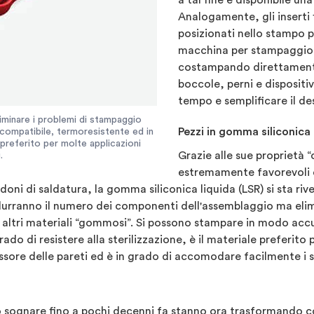
a tal fine è disponibile una
Analogamente, gli inserti 
posizionati nello stampo pr
macchina per stampaggio a
costampando direttamente
boccole, perni e dispositi
tempo e semplificare il de
liminare i problemi di stampaggio
Pezzi in gomma siliconica 
iocompatibile, termoresistente ed in
e preferito per molte applicazioni
Grazie alle sue proprietà “
.
estremamente favorevoli e
doni di saldatura, la gomma siliconica liquida (LSR) si sta r
 ridurranno il numero dei componenti dell'assemblaggio ma e
 altri materiali “gommosi”. Si possono stampare in modo acc
ado di resistere alla sterilizzazione, è il materiale preferito
ssore delle pareti ed è in grado di accomodare facilmente i 
nto sognare fino a pochi decenni fa stanno ora trasformando