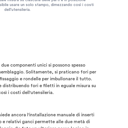
eguale misura su ciascuna delle parti e in posizione
bile usare un solo stampo, dimezzando così i costi
dell'utensileria.
n due componenti unici si possono spesso
semblaggio. Solitamente, si praticano fori per
 fissaggio e rondelle per imbullonare il tutto.
istribuendo fori e filetti in eguale misura su
 i costi dell'utensileria.
ede ancora l'installazione manuale di inserti
lip e relativi ganci permette alle due metà di