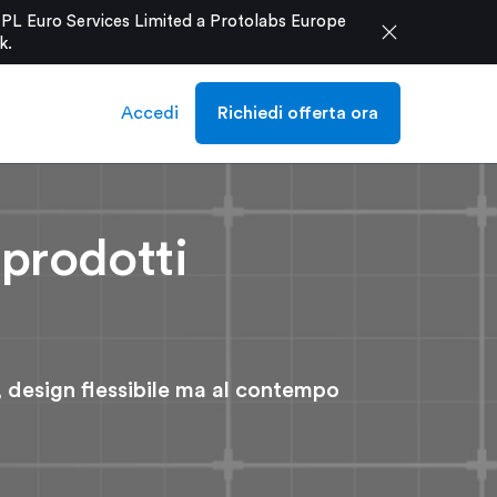
e PL Euro Services Limited a Protolabs Europe
close
k
.
Accedi
Richiedi offerta ora
 prodotti
, design flessibile ma al contempo