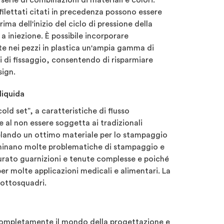
 serie di combinazioni di materiali e colori.
filettati citati in precedenza possono essere
ima dell'inizio del ciclo di pressione della
 iniezione. È possibile incorporare
 nei pezzi in plastica un'ampia gamma di
vi di fissaggio, consentendo di risparmiare
sign.
liquida
cold set”, a caratteristiche di flusso
 al non essere soggetta ai tradizionali
ivelando un ottimo materiale per lo stampaggio
liminano molte problematiche di stampaggio e
urato guarnizioni e tenute complesse e poiché
 per molte applicazioni medicali e alimentari. La
sottosquadri.
 completamente il mondo della progettazione e