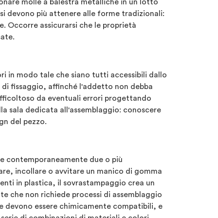
nare molle a balestra metalliche in un lotto
 si devono più attenere alle forme tradizionali:
e. Occorre assicurarsi che le proprietà
sate.
i in modo tale che siano tutti accessibili dallo
i di fissaggio, affinché l'addetto non debba
ifficoltoso da eventuali errori progettando
lla sala dedicata all'assemblaggio: conoscere
gn del pezzo.
are contemporaneamente due o più
re, incollare o avvitare un manico di gomma
nti in plastica, il sovrastampaggio crea un
 che non richiede processi di assemblaggio
he devono essere chimicamente compatibili, e