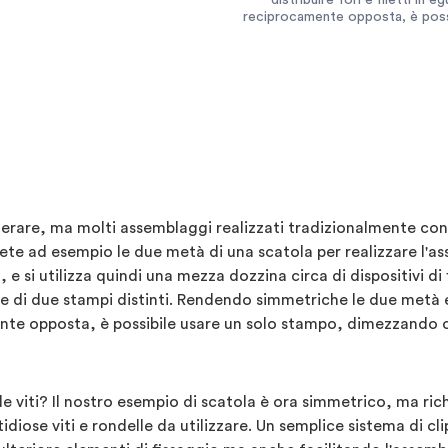
distribuire fori e filetti in 
reciprocamente opposta, è possi
iderare, ma molti assemblaggi realizzati tradizionalmente co
ete ad esempio le due metà di una scatola per realizzare l'as
a, e si utilizza quindi una mezza dozzina circa di dispositivi di
 di due stampi distinti. Rendendo simmetriche le due metà e d
nte opposta, è possibile usare un solo stampo, dimezzando così
viti? Il nostro esempio di scatola è ora simmetrico, ma richi
stidiose viti e rondelle da utilizzare. Un semplice sistema di c