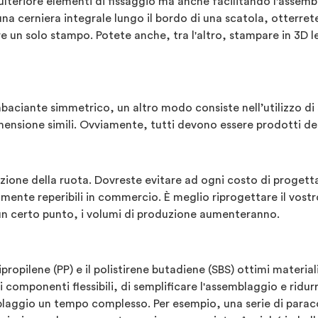
ulteriore elementi di fissaggio ma anche facilitando l'assembl
n una cerniera integrale lungo il bordo di una scatola, otter
 un solo stampo. Potete anche, tra l'altro, stampare in 3D le 
baciante simmetrico, un altro modo consiste nell’utilizzo di
mensione simili. Ovviamente, tutti devono essere prodotti del
one della ruota. Dovreste evitare ad ogni costo di progettare 
lmente reperibili in commercio. È meglio riprogettare il vo
 un certo punto, i volumi di produzione aumenteranno.
ropilene (PP) e il polistirene butadiene (SBS) ottimi materiali
componenti flessibili, di semplificare l'assemblaggio e ridurre 
blaggio un tempo complesso. Per esempio, una serie di paracol