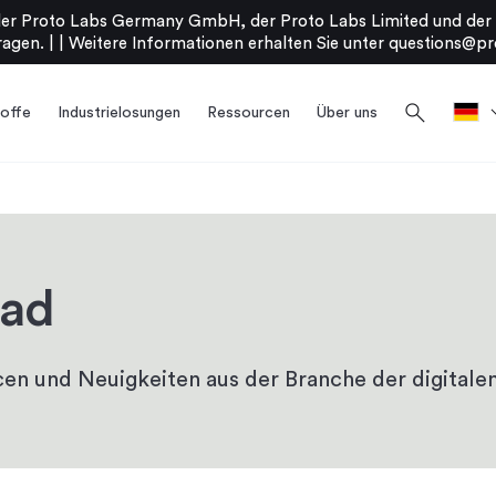
er Proto Labs Germany GmbH, der Proto Labs Limited und der P
agen. |
|
Weitere Informationen erhalten Sie unter
questions@pr
search
offe
Industrielosungen
Ressourcen
Über uns
ead
en und Neuigkeiten aus der Branche der digitalen