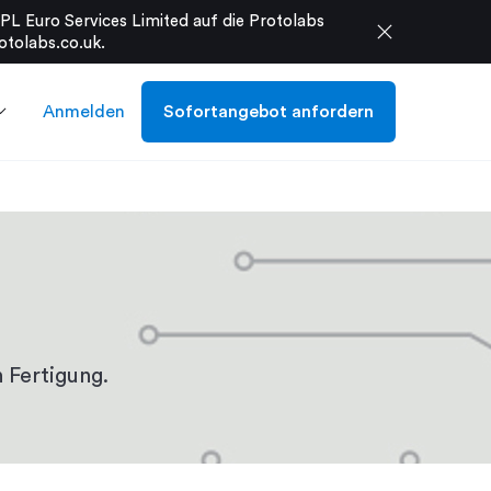
L Euro Services Limited auf die Protolabs
close
otolabs.co.uk
.
Anmelden
Sofortangebot anfordern
 Fertigung.