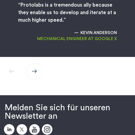
“Protolabs is a tremendous ally because
they enable us to develop and iterate at a
arrow_right_alt
Expertengremium
much higher speed.”
KEVIN ANDERSON
MECHANICAL ENGINEER AT GOOGLE X
arrow_left_alt
arrow_right_alt
Melden Sie sich für unseren
Newsletter an