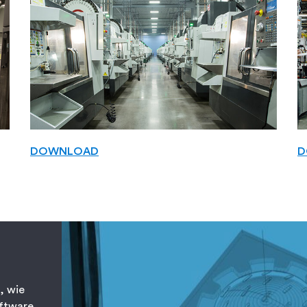
DOWNLOAD
D
, wie
oftware