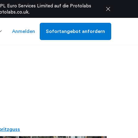
L Euro Services Limited auf die Protolabs
close
otolabs.co.uk
.
Anmelden
Sofortangebot anfordern
pritzguss