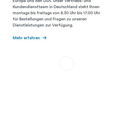
Europa und den USA. Unser Vertriebs- und
Kundendienstteam in Deutschland steht Ihnen
montags bis freitags von 8.30 Uhr bis 17.00 Uhr
für Bestellungen und Fragen zu unseren
Dienstleistungen zur Verfügung.
arrow_right_alt
Mehr erfahren
arrow_left_alt
arrow_right_alt