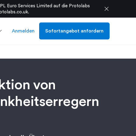
L Euro Services Limited auf die Protolabs
close
otolabs.co.uk
.
Anmelden
Sofortangebot anfordern
ktion von
nkheitserregern