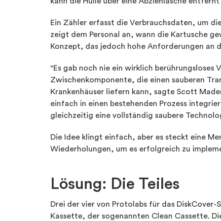
kann die Hülle über eine Abziehlasche entfer
Ein Zähler erfasst die Verbrauchsdaten, um di
zeigt dem Personal an, wann die Kartusche g
Konzept, das jedoch hohe Anforderungen an da
"Es gab noch nie ein wirklich berührungsloses
Zwischenkomponente, die einen sauberen Tran
Krankenhäuser liefern kann, sagte Scott Made
einfach in einen bestehenden Prozess integri
gleichzeitig eine vollständig saubere Technolog
Die Idee klingt einfach, aber es steckt eine M
Wiederholungen, um es erfolgreich zu impleme
Lösung: Die Teiles
Drei der vier von Protolabs für das DiskCover-
Kassette, der sogenannten Clean Cassette. Dies