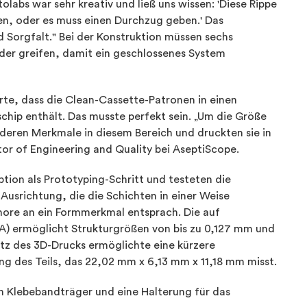
labs war sehr kreativ und ließ uns wissen: 'Diese Rippe
hen, oder es muss einen Durchzug geben.' Das
nd Sorgfalt." Bei der Konstruktion müssen sechs
der greifen, damit ein geschlossenes System
derte, dass die Clean-Cassette-Patronen in einen
schip enthält. Das musste perfekt sein. „Um die Größe
nderen Merkmale in diesem Bereich und druckten sie in
ctor of Engineering and Quality bei AseptiScope.
ion als Prototyping-Schritt und testeten die
Ausrichtung, die die Schichten in einer Weise
nore an ein Formmerkmal entsprach. Die auf
A) ermöglicht Strukturgrößen von bis zu 0,127 mm und
tz des 3D-Drucks ermöglichte eine kürzere
ng des Teils, das 22,02 mm x 6,13 mm x 11,18 mm misst.
en Klebebandträger und eine Halterung für das