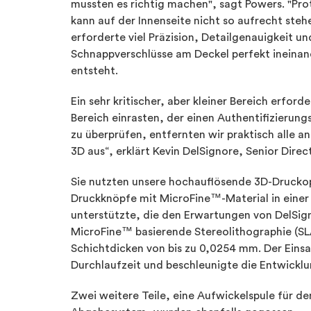
mussten es richtig machen", sagt Powers. "Proto
kann auf der Innenseite nicht so aufrecht ste
erforderte viel Präzision, Detailgenauigkeit u
Schnappverschlüsse am Deckel perfekt ineinan
entsteht.
Ein sehr kritischer, aber kleiner Bereich erfor
Bereich einrasten, der einen Authentifizierung
zu überprüfen, entfernten wir praktisch alle a
3D aus“, erklärt Kevin DelSignore, Senior Dire
Sie nutzten unsere hochauflösende 3D-Druckopt
Druckknöpfe mit MicroFine™-Material in einer 
unterstützte, die den Erwartungen von DelSig
MicroFine™ basierende Stereolithographie (SL
Schichtdicken von bis zu 0,0254 mm. Der Einsa
Durchlaufzeit und beschleunigte die Entwicklu
Zwei weitere Teile, eine Aufwickelspule für d