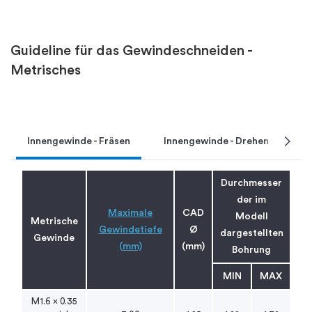
Guideline für das Gewindeschneiden -
Metrisches
chevron_right
Innengewinde - Fräsen
Innengewinde - Drehen
A
Durchmesser
der im
Maximale
CAD
Modell
Metrische
Gewindetiefe
Ø
dargestellten
Gewinde
(mm)
(mm)
Bohrung
MIN
MAX
M1.6 x 0.35