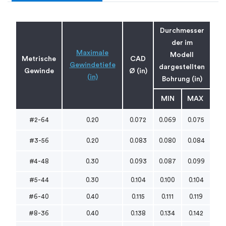
Durchmesser
der im
Maximale
Modell
Metrische
CAD
Gewindetiefe
dargestellten
Gewinde
Ø (in)
(in)
Bohrung (in)
MIN
MAX
#2-64
0.20
0.072
0.069
0.075
#3-56
0.20
0.083
0.080
0.084
#4-48
0.30
0.093
0.087
0.099
#5-44
0.30
0.104
0.100
0.104
#6-40
0.40
0.115
0.111
0.119
#8-36
0.40
0.138
0.134
0.142