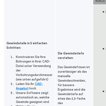
KURZE 
Gewindeteile in 5 einfachen
Schritten:
Die Gewindetiefe
Konstruieren Sie Ihre
verstehen:
Bohrungen in Ihrer CAD-
Datei unter Verwendung
Das Gewindefräsen ist
der
zuverlässiger als das
Vorbohrungsdurchmesser
manuelle
(wie unten aufgeführt)
Gewindeschneiden,
Laden Sie Ihr
CAD-
für bessere
Angebot
hoch
Ergebnisse wird die
Unsere Software zeigt
Gewindetiefe auf
automatisch an, welche
etwa das 2,5-fache
Gewinde geeignet sind
des