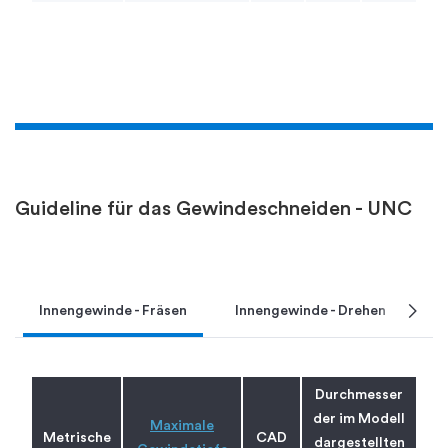
Guideline für das Gewindeschneiden - UNC
chevron_right
Innengewinde - Fräsen
Innengewinde - Drehen
A
Durchmesser
der im Modell
Maximale
Metrische
CAD
dargestellten