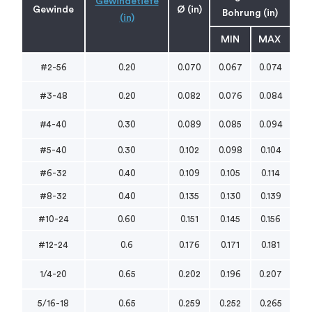
Gewindetiefe
Gewinde
Ø (in)
Bohrung (in)
(in)
MIN
MAX
#2-56
0.20
0.070
0.067
0.074
#3-48
0.20
0.082
0.076
0.084
#4-40
0.30
0.089
0.085
0.094
#5-40
0.30
0.102
0.098
0.104
#6-32
0.40
0.109
0.105
0.114
#8-32
0.40
0.135
0.130
0.139
#10-24
0.60
0.151
0.145
0.156
#12-24
0.6
0.176
0.171
0.181
1/4-20
0.65
0.202
0.196
0.207
5/16-18
0.65
0.259
0.252
0.265