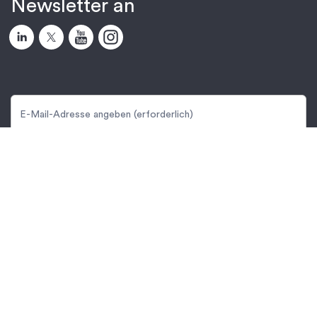
Newsletter an
Anmelden
Um Informationen über Produkte und Dienstleistungen von
Protolabs zu erhalten, bestätigen Sie bitte das folgende Feld.
Weitere Informationen finden Sie in unserer
Datenschutzerklärung
.