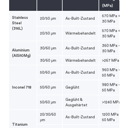
(MPa)
570 MPa +/-
Stainless
20/50 μm
As-Built-Zustand
30 MPa
Steel
(316L)
570 MPa +/-
20/50 μm
Wärmebehandelt
30 MPa
360 MPa +/-
30/60 μm
As-Built-Zustand
Aluminium
30 MPa
(AlSi10Mg)
30/60 μm
Wärmebehandelt
>267 MPa
960 MPa +/-
50/60 μm
As-Built-Zustand
50 MPa
980 MPa +/-
Inconel 718
50/60 μm
Geglüht
50 MPa
Geglüht &
50/60 μm
>1240 MPa
Ausgehärtet
20/30/60
1200 MPa +/-
As-Built-Zustand
μm
50 MPa
Titanium