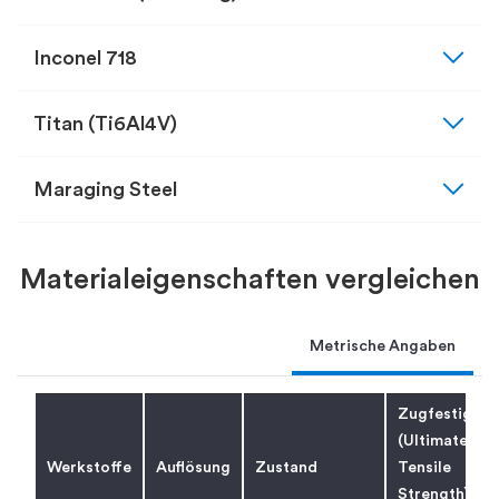
expand_more
Inconel 718
expand_more
Titan (Ti6Al4V)
expand_more
Maraging Steel
Materialeigenschaften vergleichen
Metrische Angaben
Zugfestigkei
(Ultimate
Werkstoffe
Auflösung
Zustand
Tensile
Strength)