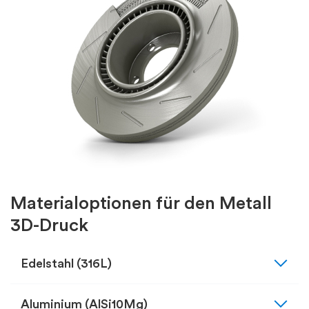
Materialoptionen für den Metall
3D-Druck
expand_more
Edelstahl (316L)
expand_more
Aluminium (AlSi10Mg)