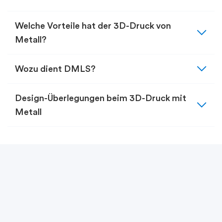
expand_more
Welche Vorteile hat der 3D-Druck von
Metall?
expand_more
Wozu dient DMLS?
expand_more
Design-Überlegungen beim 3D-Druck mit
Metall