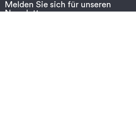
Melden Sie sich für unseren
Newsletter an
Anmelden
Um Informationen über Produkte und Dienstleistungen von
Protolabs zu erhalten, bestätigen Sie bitte das folgende Feld.
Weitere Informationen finden Sie in unserer
Datenschutzerklärung
.