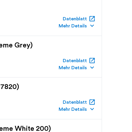
open_in_new
Datenblatt
keyboard_arrow_down
Mehr Details
reme Grey)
open_in_new
Datenblatt
keyboard_arrow_down
Mehr Details
 7820)
open_in_new
Datenblatt
keyboard_arrow_down
Mehr Details
reme White 200)