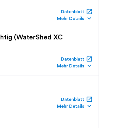
open_in_new
Datenblatt
keyboard_arrow_down
Mehr Details
chtig (WaterShed XC
open_in_new
Datenblatt
keyboard_arrow_down
Mehr Details
open_in_new
Datenblatt
keyboard_arrow_down
Mehr Details