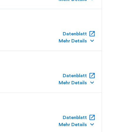
open_in_new
Datenblatt
keyboard_arrow_down
Mehr Details
open_in_new
Datenblatt
keyboard_arrow_down
Mehr Details
open_in_new
Datenblatt
keyboard_arrow_down
Mehr Details