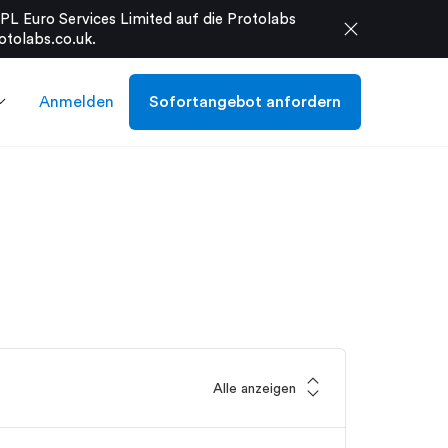
L Euro Services Limited auf die Protolabs
close
otolabs.co.uk
.
Anmelden
Sofortangebot anfordern
expand_all
Alle anzeigen