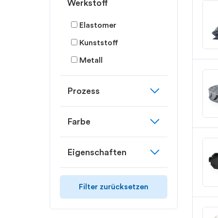
Werkstoff
Elastomer
Kunststoff
Metall
expand_more
Prozess
expand_more
Farbe
expand_more
Eigenschaften
Filter zurücksetzen