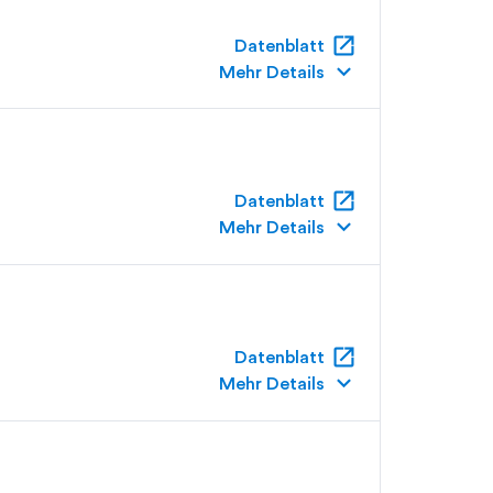
open_in_new
Datenblatt
keyboard_arrow_down
Mehr Details
open_in_new
Datenblatt
keyboard_arrow_down
Mehr Details
open_in_new
Datenblatt
keyboard_arrow_down
Mehr Details