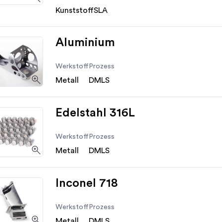
Kunststoff
SLA
Aluminium
Werkstoff
Prozess
Metall
DMLS
Edelstahl 316L
Werkstoff
Prozess
Metall
DMLS
Inconel 718
Werkstoff
Prozess
Metall
DMLS