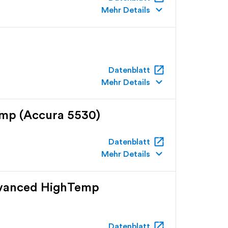
keyboard_arrow_down
Mehr Details
open_in_new
Datenblatt
keyboard_arrow_down
Mehr Details
mp (Accura 5530)
open_in_new
Datenblatt
keyboard_arrow_down
Mehr Details
dvanced HighTemp
open_in_new
Datenblatt