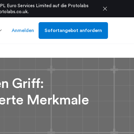
L Euro Services Limited auf die Protolabs
close
otolabs.co.uk
.
Anmelden
Sofortangebot anfordern
 Griff:
erte Merkmale