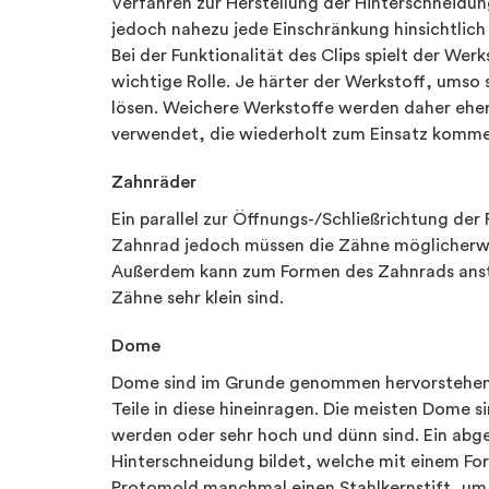
Verfahren zur Herstellung der Hinterschneidun
jedoch nahezu jede Einschränkung hinsichtlich
Bei der Funktionalität des Clips spielt der Werk
wichtige Rolle. Je härter der Werkstoff, umso s
lösen. Weichere Werkstoffe werden daher eher
verwendet, die wiederholt zum Einsatz komme
Zahnräder
Ein parallel zur Öffnungs-/Schließrichtung de
Zahnrad jedoch müssen die Zähne möglicherwe
Außerdem kann zum Formen des Zahnrads anstel
Zähne sehr klein sind.
Dome
Dome sind im Grunde genommen hervorstehende
Teile in diese hineinragen. Die meisten Dome s
werden oder sehr hoch und dünn sind. Ein abge
Hinterschneidung bildet, welche mit einem F
Protomold manchmal einen Stahlkernstift, um z