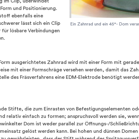
g im Clip, überwindet
 Form und Positionierung.
stoff ebenfalls eine
chwerer lässt sich ein Clip
Ein Zahnrad und ein 45°- Dom vera
 für lösbare Verbindungen
n.
r Form ausgerichtetes Zahnrad wird mit einer Form mit gerade
ise mit einer Formschräge versehen werden, damit das Zah
le des Fräsverfahrens eine EDM-Elektrode benötigt werden,
 Stifte, die zum Einrasten von Befestigungselementen od
ind relativ einfach zu formen; anspruchsvoll werden sie, wen
winkelter Dom ist weder parallel zur Öffnungs-/Schließricht
ormeinsatz gelöst werden kann. Bei hohen und dünnen Domen
u gewährleisten, dass der Stift während des Spritzgussverfa