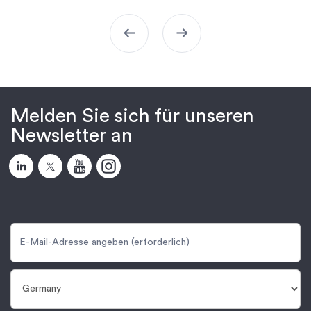
arrow_left_alt
arrow_right_alt
Melden Sie sich für unseren
Newsletter an