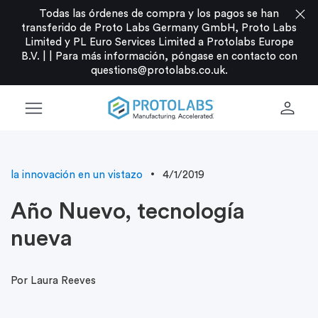
close
Todas las órdenes de compra y los pagos se han
transferido de Proto Labs Germany GmbH, Proto Labs
Limited y PL Euro Services Limited a Protolabs Europe
B.V. |
|
Para más información, póngase en contacto con
questions@protolabs.co.uk
.
menu
person
la innovación en un vistazo
4/1/2019
Año Nuevo, tecnología
nueva
Por Laura Reeves