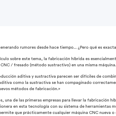
 generando rumores desde hace tiempo... ¿Pero qué es exac
culo sobre este tema, la fabricación híbrida es esencialmen
o CNC / fresado (método sustractivo) en una misma máquina
oducción aditiva y sustractiva parecen ser difíciles de combin
a aditiva como la sustractiva se han compaginado correctam
uevos métodos de fabricación.»
s, una de las primeras empresas para llevar la fabricación h
pionera en esta tecnología con su sistema de herramientas m
permite que prácticamente cualquier máquina CNC nueva o e