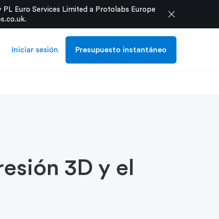
 PL Euro Services Limited a Protolabs Europe
close
s.co.uk
.
Iniciar sesión
Presupuesto instantáneo
resión 3D y el