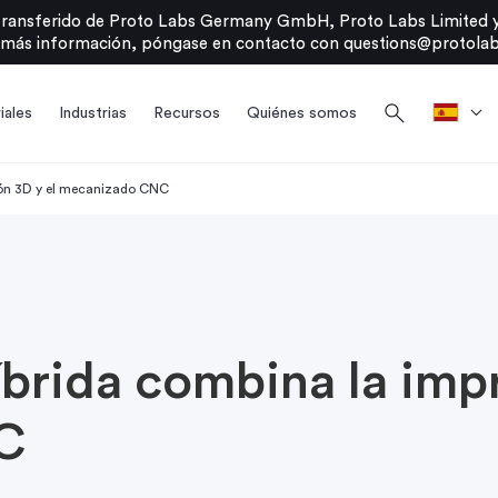
transferido de Proto Labs Germany GmbH, Proto Labs Limited y
 más información, póngase en contacto con
questions@protolab
search
iales
Industrias
Recursos
Quiénes somos
ión 3D y el mecanizado CNC
íbrida combina la imp
C