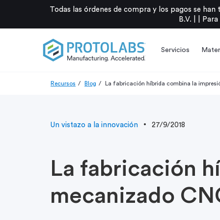
Todas las órdenes de compra y los pagos se han 
B.V. |
|
Para
Servicios
Mater
Recursos
Blog
La fabricación híbrida combina la impres
Un vistazo a la innovación
27/9/2018
La fabricación h
mecanizado CN