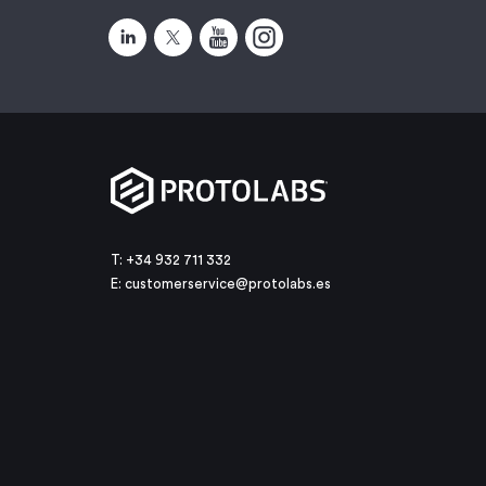
T: +34 932 711 332
E:
customerservice@protolabs.es