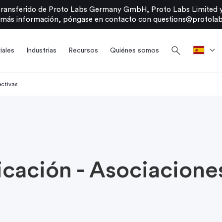
transferido de Proto Labs Germany GmbH, Proto Labs Limited y
 más información, póngase en contacto con
questions@protolab
search
iales
Industrias
Recursos
Quiénes somos
ectivas
icación - Asociacione