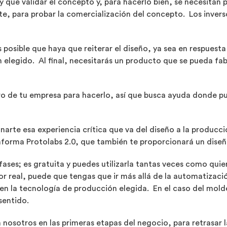
 hay que validar el concepto y, para hacerlo bien, se necesitan
e, para probar la comercialización del concepto. Los inverso
 posible que haya que reiterar el diseño, ya sea en respuest
 elegido. Al final, necesitarás un producto que se pueda fa
ro de tu empresa para hacerlo, así que busca ayuda donde p
arte esa experiencia crítica que va del diseño a la producc
aforma Protolabs 2.0, que también te proporcionará un diseñ
fases; es gratuita y puedes utilizarla tantas veces como qu
 real, puede que tengas que ir más allá de la automatización
n la tecnología de producción elegida. En el caso del molde
entido.
nosotros en las primeras etapas del negocio, para retrasar l