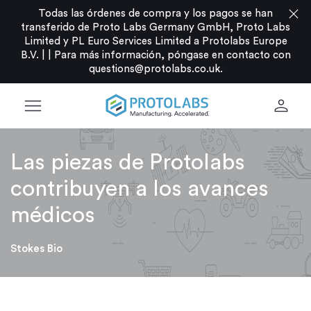
close
Todas las órdenes de compra y los pagos se han
transferido de Proto Labs Germany GmbH, Proto Labs
Limited y PL Euro Services Limited a Protolabs Europe
B.V. |
|
Para más información, póngase en contacto con
questions@protolabs.co.uk
.
menu
person
Las piezas de Protolabs
contribuyen a los avances
médicos
Stokes Bio