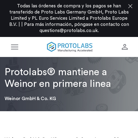
close
Todas las órdenes de compra y los pagos se han
transferido de Proto Labs Germany GmbH, Proto Labs
Limited y PL Euro Services Limited a Protolabs Europe
B.V. |
|
Para más información, póngase en contacto con
questions@protolabs.co.uk
.
menu
person
Protolabs® mantiene a
Weinor en primera linea
Weinor GmbH & Co. KG