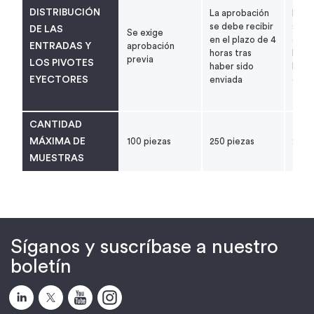
DISTRIBUCIÓN
La aprobación
La a
se debe recibir
se de
DE LAS
Se exige
en el plazo de 4
en el
ENTRADAS Y
aprobación
horas tras
horas
previa
LOS PIVOTES
haber sido
habe
EYECTORES
enviada
envi
CANTIDAD
MÁXIMA DE
100 piezas
250 piezas
250 
MUESTRAS
Síganos y suscríbase a nuestro
boletín