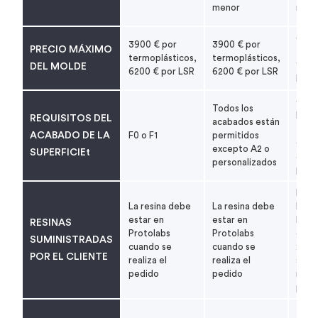
menor
men
6500
3900 € por
3900 € por
PRECIO MÁXIMO
term
termoplásticos,
termoplásticos,
11 00
DEL MOLDE
6200 € por LSR
6200 € por LSR
LSR
Cant
Todos los
limit
REQUISITOS DEL
acabados están
todo
ACABADO DE LA
F0 o F1
permitidos
dem
excepto A2 o
SUPERFICIEt
acab
personalizados
perm
La r
La resina debe
La resina debe
llega
estar en
estar en
Prot
RESINAS
Protolabs
Protolabs
dentr
SUMINISTRADAS
cuando se
cuando se
24 h
POR EL CLIENTE
realiza el
realiza el
sigui
pedido
pedido
reali
pedi