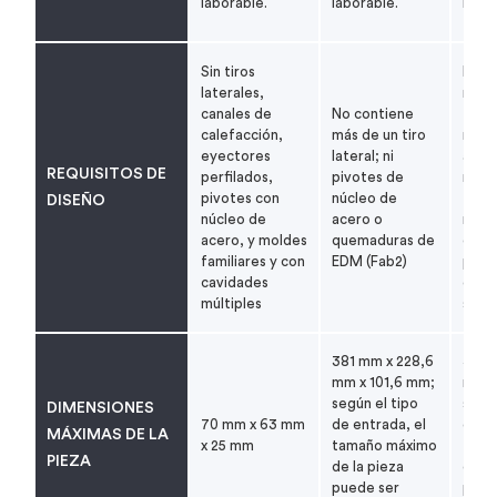
laborable.
laborable.
labor
Sin tiros
No c
laterales,
más 
canales de
No contiene
tiros
calefacción,
más de un tiro
ni co
eyectores
lateral; ni
amovi
REQUISITOS DE
perfilados,
pivotes de
mold
pivotes con
núcleo de
famil
DISEÑO
núcleo de
acero o
múlti
acero, y moldes
quemaduras de
cavi
familiares y con
EDM (Fab2)
puede
cavidades
dos 
múltiples
simpl
381 mm x 228,6
381 
mm x 101,6 mm;
mm x
según el tipo
según
DIMENSIONES
70 mm x 63 mm
de entrada, el
de pu
MÁXIMAS DE LA
x 25 mm
tamaño máximo
tama
PIEZA
de la pieza
de la
puede ser
pued