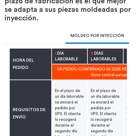
plazo de fabricación es el que mejor
se adapta a sus piezas moldeadas por
inyección.
MOLDEO POR INYECCIÓN
1
DÍA
3
DÍAS
5
DÍ
LABORABLE
LABORABLES
LAB
HORA DEL
PEDIDO
UN PEDIDO CONFIRMADO SE DEBE RECIBIR S
(hora central europea)
En el plazo de
En el plazo de
En el
un día laborable
un día laborable
un dí
se enviará el
se enviará el
se en
pedido por
pedido por
pedi
REQUISITOS DE
UPS. El cliente
UPS. El cliente
UPS. 
ENVÍO
lo recogerá
lo recogerá
lo r
durante el
durante el
duran
segundo día
segundo día
segu