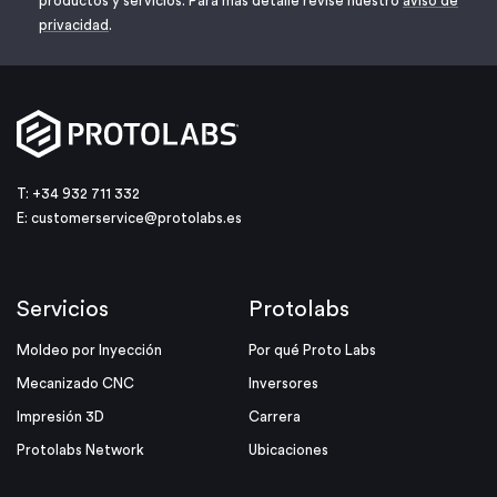
productos y servicios. Para más detalle revise nuestro
aviso de
privacidad
.
T: +34 932 711 332
E:
customerservice@protolabs.es
Servicios
Protolabs
Moldeo por Inyección
Por qué Proto Labs
Mecanizado CNC
Inversores
Impresión 3D
Carrera
Protolabs Network
Ubicaciones