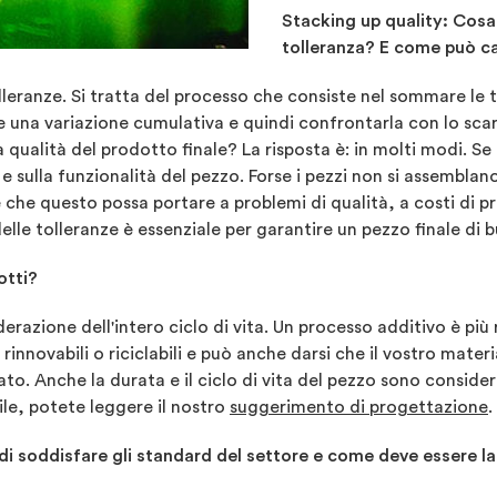
Stacking up quality: Cosa 
tolleranza? E come può ca
lleranze. Si tratta del processo che consiste nel sommare le t
 una variazione cumulativa e quindi confrontarla con lo scar
alità del prodotto finale? La risposta è: in molti modi. Se l
 e sulla funzionalità del pezzo. Forse i pezzi non si assembl
he questo possa portare a problemi di qualità, a costi di prod
lle tolleranze è essenziale per garantire un pezzo finale di b
otti?
derazione dell'intero ciclo di vita. Un processo additivo è più
 rinnovabili o riciclabili e può anche darsi che il vostro mate
o. Anche la durata e il ciclo di vita del pezzo sono consider
le, potete leggere il nostro
suggerimento di progettazione
.
 di soddisfare gli standard del settore e come deve essere la