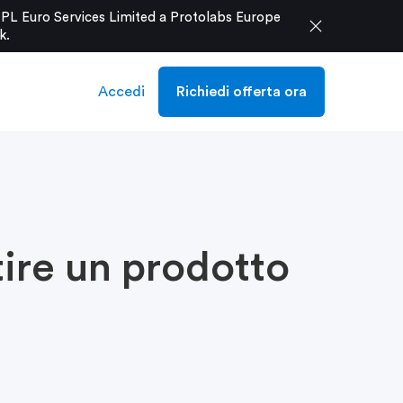
e PL Euro Services Limited a Protolabs Europe
close
k
.
Accedi
Richiedi offerta ora
ire un prodotto