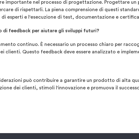
tore importante nel processo di progettazione. Progettare un
ercare di rispettarli. La piena comprensione di questi standa
to di esperti e l'esecuzione di test, documentazione e certific
i feedback per aiutare gli sviluppi futuri?
ramento continuo. È necessario un processo chiaro per raccogli
e dei clienti. Questo feedback deve essere analizzato e implem
iderazioni può contribuire a garantire un prodotto di alta qu
ione dei clienti, stimoli l'innovazione e promuova il success