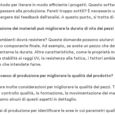
todo per iterare in modo efficiente i progetti. Questo softwa
passare alla produzione. Pareti troppo sottili? È necessario
gere dal feedback dell'analisi. A questo punto, si tratta di c
zione dei materiali può migliorare la durata di vita dei pezzi 
i ambienti dovrà resistere? Queste domande possono aiutarvi
stro componente finale. Ad esempio, se avete un pezzo che dev
tarne la durata. Altre caratteristiche, come le proprietà me
a stabilità ai raggi UV, la resistenza alla fatica, i fattori am
o che intendete farne.
cesso di produzione per migliorare la qualità del prodotto?
re molte considerazioni per migliorare la qualità dei pezzi. T
controllo qualità, la formazione, la movimentazione dei materi
amo alcuni di questi aspetti in dettaglio.
si di produzione per identificare le aree in cui parametri qu