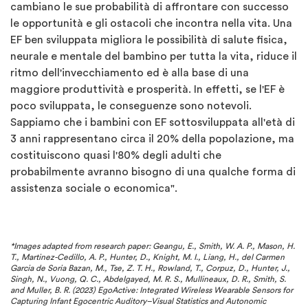
cambiano le sue probabilità di affrontare con successo
le opportunità e gli ostacoli che incontra nella vita. Una
EF ben sviluppata migliora le possibilità di salute fisica,
neurale e mentale del bambino per tutta la vita, riduce il
ritmo dell'invecchiamento ed è alla base di una
maggiore produttività e prosperità. In effetti, se l'EF è
poco sviluppata, le conseguenze sono notevoli.
Sappiamo che i bambini con EF sottosviluppata all'età di
3 anni rappresentano circa il 20% della popolazione, ma
costituiscono quasi l'80% degli adulti che
probabilmente avranno bisogno di una qualche forma di
assistenza sociale o economica".
*Images adapted from research paper:
Geangu, E., Smith, W. A. P., Mason, H.
T., Martinez-Cedillo, A. P., Hunter, D., Knight, M. I., Liang, H., del Carmen
Garcia de Soria Bazan, M., Tse, Z. T. H., Rowland, T., Corpuz, D., Hunter, J.,
Singh, N., Vuong, Q. C., Abdelgayed, M. R. S., Mullineaux, D. R., Smith, S.
and Muller, B. R. (2023) EgoActive: Integrated Wireless Wearable Sensors for
Capturing Infant Egocentric Auditory–Visual Statistics and Autonomic