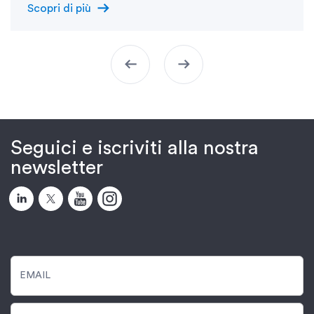
arrow_right_alt
Scopri di più
arrow_left_alt
arrow_right_alt
Seguici e iscriviti alla nostra
newsletter