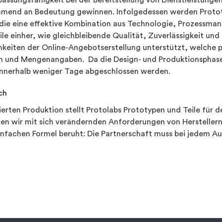
npassungsfähigkeit bei der Bereitstellung von Dienstleistung
mend an Bedeutung gewinnen. Infolgedessen werden Prototy
die eine effektive Kombination aus Technologie, Prozessm
e einher, wie gleichbleibende Qualität, Zuverlässigkeit und 
keiten der Online-Angebotserstellung unterstützt, welche pa
onen und Mengenangaben. Da die Design- und Produktionsphas
innerhalb weniger Tage abgeschlossen werden.
ch
ierten Produktion stellt Protolabs Prototypen und Teile für 
 wir mit sich verändernden Anforderungen von Herstellern S
infachen Formel beruht: Die Partnerschaft muss bei jedem Au