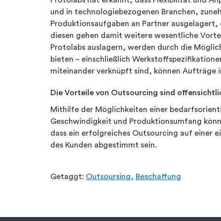
Protolabs hat erkannt, dass Flexibilität und A
und in technologiebezogenen Branchen, zuneh
Produktionsaufgaben an Partner ausgelagert, 
diesen gehen damit weitere wesentliche Vorteil
Protolabs auslagern, werden durch die Möglich
bieten – einschließlich Werkstoffspezifikati
miteinander verknüpft sind, können Aufträge 
D
ie Vorteile von Outsourcing sind offensichtli
Mithilfe der Möglichkeiten einer bedarfsorient
Geschwindigkeit und Produktionsumfang können
dass ein erfolgreiches Outsourcing auf einer e
des Kunden abgestimmt sein.
Getaggt:
Outsoursing,
Beschaffung