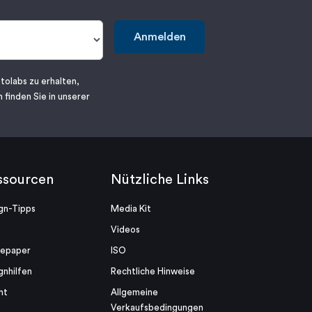
Anmelden
tolabs zu erhalten,
 finden Sie in unserer
ssourcen
Nützliche Links
gn-Tipps
Media Kit
Videos
tepaper
ISO
gnhilfen
Rechtliche Hinweise
ht
Allgemeine
Verkaufsbedingungen