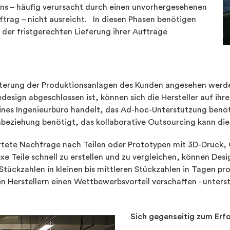
ns – häufig verursacht durch einen unvorhergesehenen
ftrag – nicht ausreicht. In diesen Phasen benötigen
i der fristgerechten Lieferung ihrer Aufträge
eiterung der Produktionsanlagen des Kunden angesehen werde
design abgeschlossen ist, können sich die Hersteller auf ih
eines Ingenieurbüro handelt, das Ad-hoc-Unterstützung benöti
nbeziehung benötigt, das kollaborative Outsourcing kann die
wartete Nachfrage nach Teilen oder Prototypen mit 3D-Druck,
e Teile schnell zu erstellen und zu vergleichen, können 
tückzahlen in kleinen bis mittleren Stückzahlen in Tagen p
en Herstellern einen Wettbewerbsvorteil verschaffen - unters
Sich gegenseitig zum Erfo