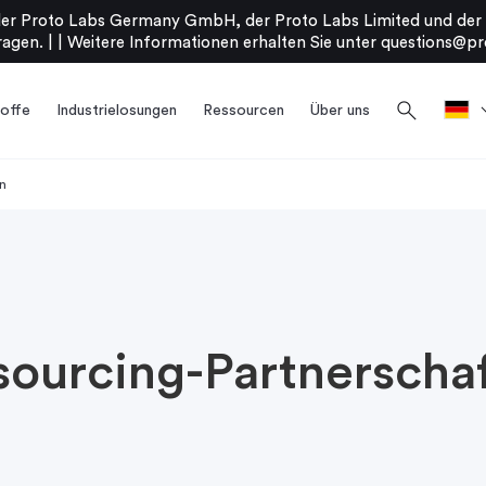
er Proto Labs Germany GmbH, der Proto Labs Limited und der P
agen. |
|
Weitere Informationen erhalten Sie unter
questions@pr
search
offe
Industrielosungen
Ressourcen
Über uns
en
sourcing-Partnerscha