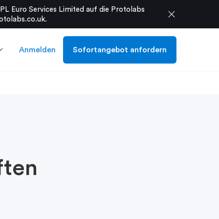
L Euro Services Limited auf die Protolabs
close
otolabs.co.uk
.
Anmelden
Sofortangebot anfordern
ften