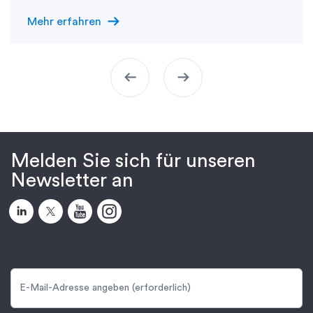
arrow_right_alt
Mehr erfahren
arrow_left_alt
arrow_right_alt
Melden Sie sich für unseren
Newsletter an